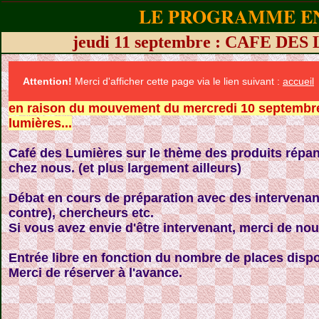
LE PROGRAMME EN
jeudi 11 septembre : CAFE D
Attention!
Merci d'afficher cette page via le lien suivant :
accueil
en raison du mouvement du mercredi 10 septembre
lumières...
Café des Lumières sur le thème des produits répa
chez nous. (et plus largement ailleurs)
Débat en cours de préparation avec des intervenant
contre), chercheurs etc.
Si vous avez envie d'être intervenant, merci de nou
Entrée libre en fonction du nombre de places dispo
Merci de réserver à l'avance.