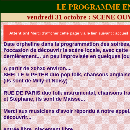
LE PROGRAMME EN
vendredi 31 octobre : SCENE
Attention!
Merci d'afficher cette page via le lien suivant :
accueil
Date orpheline dans la programmation des soirées
l'occasion de découvrir l
a scène locale
, avec cett
dernièrement... un peu improvisée en quelques jou
A partir de 20h30 environ....
SHELLE & PETER
duo pop folk, chansons anglaise
(ils sont de Milly et Noisy)
RUE DE PARIS
duo folk instrumental, chansons fra
et Stéphane, ils sont de Maisse...
Merci aux musiciens d'avoir répondu à notre appel
découvrir...
entrée libre, placement libre