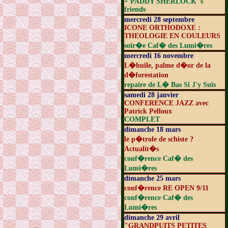
+ PADDY SHERLOCK 's
friends
mercredi 28 septembre
ICONE ORTHODOXE :
THEOLOGIE EN COULEURS
soir�e Caf� des Lumi�res
mercredi 16 novembre
L�huile, palme d�or de la
d�forestation
repaire de L� Bas Si J'y Suis
samedi 28 janvier
CONFERENCE JAZZ avec
Patrick Pelloux
COMPLET
dimanche 18 mars
le p�trole de schiste ?
Actualit�s
conf�rence Caf� des
Lumi�res
dimanche 25 mars
conf�rence RE OPEN 9/11
conf�rence Caf� des
Lumi�res
dimanche 29 avril
"GRANDPUITS PETITES