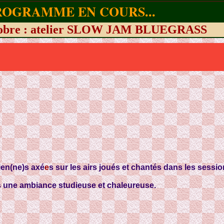
ROGRAMME EN COURS...
tobre : atelier SLOW JAM BLUEGRASS
ien(ne)s axé
e
s sur les airs joués et chantés dans les session
ns une ambiance studieuse et chaleureuse.