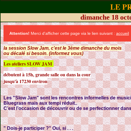
LE P
dimanche 18 oc
Attention!
Merci d'afficher cette page via le lien suivant :
accueil
la session Slow Jam, c'est le 3ème dimanche du mois
ou décalé si besoin. (informez vous)
Les ateliers SLOW JAM
débutent à 15h, grande salle ou dans la cour
jusqu'à 17230 environ
Les
"Slow Jam
" sont les rencontres informelles de music
Bluegrass
mais aux tempi réduit..
C’est l’occasion de découvrir ou de se perfectionner da
" Dois-je participer ?" Oui, si . . .