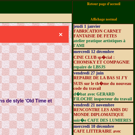
Retour page d'accueil
Affichage normal
jeudi 1 janvier
FABRICATION CARNET
×
FANTAISIE DE FETES
atelier pratique artistiques à
l'AMI
mercredi 12 décembre
CINE CLUB sp�cial :
CHOMSKY ET COMPAGNIE
repaire de LBSJS
vendredi 27 juin
REPAIRE DE LA BAS SI J'Y
SUIS sur le th�me du nouveau
code du travail
d�bat avec GERARD
FILOCHE inspecteur du travail
s de style ‘
Old Time
et
vendredi 21 novembre
RENCONTRE LES AMIS DU
MONDE DIPLOMATIQUE
soir�e CAFE DES LUMIERES
mercredi 10 décembre
CAFE LITTERAIRE avec