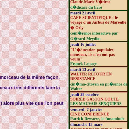
Claude-Marie V�drot
d�dicace du livre
mardi 21 avril
CAFE SCIENTIFIQUE : le
voyage d'un Airbus de Marseille
� Orly
conf�rence interactive par
G�rard Meydiot
jeudi 16 juillet
"L'�ducation populaire,
monsieur, ils n'en ont pas
voulu"
Franck Lepage.
mardi 13 avril
WALTER RETOUR EN
un morceau de la même façon.
RESISTANCE
cin�ma-citoyen en pr�sence de
aux très différents faire la
Walter
jeudi 28 octobre
SOIREE GASTON COUTE
 alors plus vite que l'on peut
LES MAUVAIS SENQUIERS
vendredi 7 janvier
CINE CONFERENCE
Patrick Dewaere, le funambule
dimanche 13 mars