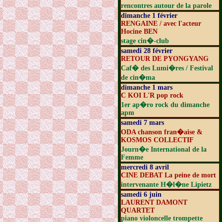
rencontres autour de la parole
dimanche 1 février
RENGAINE / avec l'acteur
Hocine BEN
stage cin�-club
samedi 28 février
RETOUR DE PYONGYANG
Caf� des Lumi�res / Festival
de cin�ma
dimanche 1 mars
C KOI L'R pop rock
1er ap�ro rock du dimanche
apm
samedi 7 mars
ODA chanson fran�aise &
KOSMOS COLLECTIF
Journ�e International de la
Femme
mercredi 8 avril
CINE DEBAT La peine de mort
intervenante H�l�ne Lipietz
samedi 6 juin
LAURENT DAMONT
QUARTET
piano violoncelle trompette