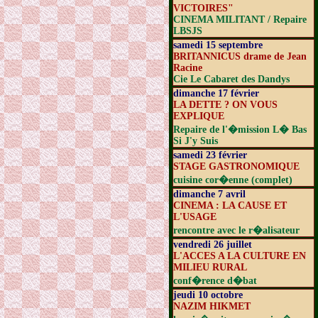
VICTOIRES"
CINEMA MILITANT / Repaire
LBSJS
samedi 15 septembre
BRITANNICUS drame de Jean
Racine
Cie Le Cabaret des Dandys
dimanche 17 février
LA DETTE ? ON VOUS
EXPLIQUE
Repaire de l'�mission L� Bas
Si J'y Suis
samedi 23 février
STAGE GASTRONOMIQUE
cuisine cor�enne (complet)
dimanche 7 avril
CINEMA : LA CAUSE ET
L'USAGE
rencontre avec le r�alisateur
vendredi 26 juillet
L'ACCES A LA CULTURE EN
MILIEU RURAL
conf�rence d�bat
jeudi 10 octobre
NAZIM HIKMET