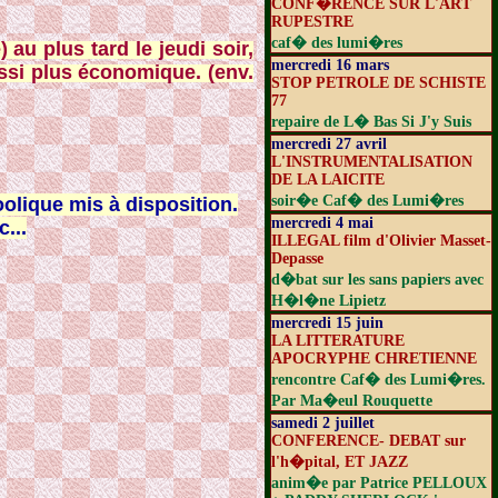
CONF�RENCE SUR L'ART
RUPESTRE
caf� des lumi�res
au plus tard le jeudi soir,
mercredi 16 mars
aussi plus économique. (env.
STOP PETROLE DE SCHISTE
77
repaire de L� Bas Si J'y Suis
mercredi 27 avril
L'INSTRUMENTALISATION
DE LA LAICITE
soir�e Caf� des Lumi�res
lique mis à disposition.
mercredi 4 mai
...
ILLEGAL film d'Olivier Masset-
Depasse
d�bat sur les sans papiers avec
H�l�ne Lipietz
mercredi 15 juin
LA LITTERATURE
APOCRYPHE CHRETIENNE
rencontre Caf� des Lumi�res.
Par Ma�eul Rouquette
samedi 2 juillet
CONFERENCE- DEBAT sur
l'h�pital, ET JAZZ
anim�e par Patrice PELLOUX