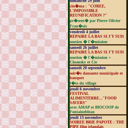
dimanche 29 juin
cin�ma : "COREE,
L'IMPOSSIBLE
REUNIFICATION ?"
pr�sent� par Pierre Olivier
Fran�ois
vendredi 4 juillet
REPAIRE LA BAS SI J'Y SUIS
soutien � l'�mission
samedi 26 juillet
REPAIRE LA BAS SI J'Y SUIS
soutien � l'�mission +
Chomsky et Cie
samedi 20 septembre
soir�e dansante municipale et
banquet
f�te du village
jeudi 6 novembre
FESTIVAL
ALIMENTERRE..."FOOD
SAVERS"
avec AMAP et BIOCOOP de
Fontainebleau
jeudi 13 novembre
SOIREE BRIE PAPOTE : THE
PIPE film irlandais