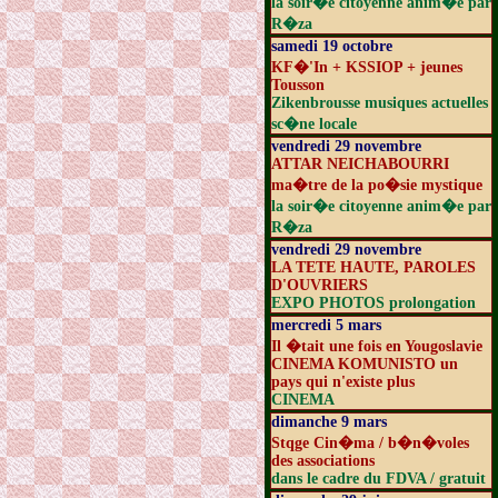
la soir�e citoyenne anim�e par
R�za
samedi 19 octobre
KF�'In + KSSIOP + jeunes
Tousson
Zikenbrousse musiques actuelles
sc�ne locale
vendredi 29 novembre
ATTAR NEICHABOURRI
ma�tre de la po�sie mystique
la soir�e citoyenne anim�e par
R�za
vendredi 29 novembre
LA TETE HAUTE, PAROLES
D'OUVRIERS
EXPO PHOTOS prolongation
mercredi 5 mars
Il �tait une fois en Yougoslavie
CINEMA KOMUNISTO un
pays qui n'existe plus
CINEMA
dimanche 9 mars
Stqge Cin�ma / b�n�voles
des associations
dans le cadre du FDVA / gratuit