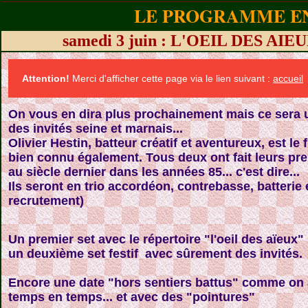
LE PROGRAMME EN
samedi 3 juin : L'OEIL DES AI
Attention!
Merci d'afficher cette page via le lien suivant :
accueil
On vous en dira plus prochainement mais ce sera 
des invités seine et marnais...
Olivier Hestin, batteur créatif et aventureux, est le
bien connu également. Tous deux ont fait leurs pre
au siècle dernier dans les années 85... c'est dire...
Ils seront en trio
accordéon, contrebasse, batterie 
recrutement)
Un premier set avec le répertoire "l'oeil des aïeux"
un deuxième set festif avec sûrement des invités.
Encore une date "hors sentiers battus" comme on
temps en temps... et avec des "pointures"