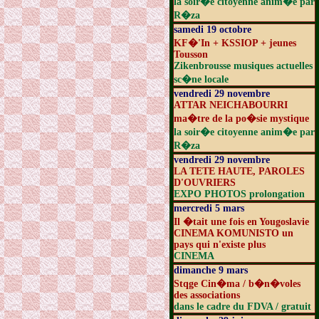
la soir�e citoyenne anim�e par
R�za
samedi 19 octobre
KF�'In + KSSIOP + jeunes
Tousson
Zikenbrousse musiques actuelles
sc�ne locale
vendredi 29 novembre
ATTAR NEICHABOURRI
ma�tre de la po�sie mystique
la soir�e citoyenne anim�e par
R�za
vendredi 29 novembre
LA TETE HAUTE, PAROLES
D'OUVRIERS
EXPO PHOTOS prolongation
mercredi 5 mars
Il �tait une fois en Yougoslavie
CINEMA KOMUNISTO un
pays qui n'existe plus
CINEMA
dimanche 9 mars
Stqge Cin�ma / b�n�voles
des associations
dans le cadre du FDVA / gratuit