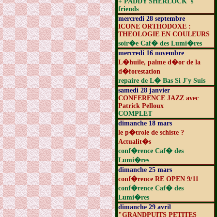
+ PADDY SHERLOCK 's
friends
mercredi 28 septembre
ICONE ORTHODOXE :
THEOLOGIE EN COULEURS
soir�e Caf� des Lumi�res
mercredi 16 novembre
L�huile, palme d�or de la
d�forestation
repaire de L� Bas Si J'y Suis
samedi 28 janvier
CONFERENCE JAZZ avec
Patrick Pelloux
COMPLET
dimanche 18 mars
le p�trole de schiste ?
Actualit�s
conf�rence Caf� des
Lumi�res
dimanche 25 mars
conf�rence RE OPEN 9/11
conf�rence Caf� des
Lumi�res
dimanche 29 avril
"GRANDPUITS PETITES