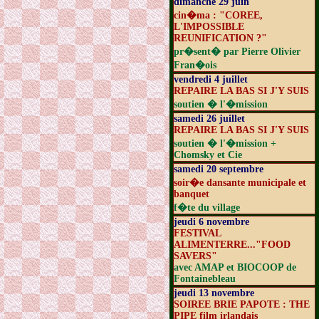
dimanche 29 juin
cin�ma : "COREE,
L'IMPOSSIBLE
REUNIFICATION ?"
pr�sent� par Pierre Olivier
Fran�ois
vendredi 4 juillet
REPAIRE LA BAS SI J'Y SUIS
soutien � l'�mission
samedi 26 juillet
REPAIRE LA BAS SI J'Y SUIS
soutien � l'�mission +
Chomsky et Cie
samedi 20 septembre
soir�e dansante municipale et
banquet
f�te du village
jeudi 6 novembre
FESTIVAL
ALIMENTERRE..."FOOD
SAVERS"
avec AMAP et BIOCOOP de
Fontainebleau
jeudi 13 novembre
SOIREE BRIE PAPOTE : THE
PIPE film irlandais