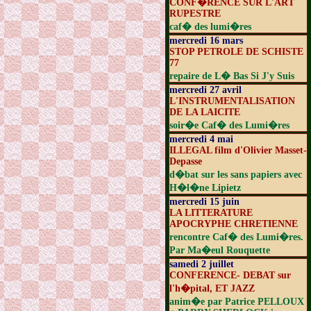
CONF�RENCE SUR L'ART
RUPESTRE
caf� des lumi�res
mercredi 16 mars
STOP PETROLE DE SCHISTE
77
repaire de L� Bas Si J'y Suis
mercredi 27 avril
L'INSTRUMENTALISATION
DE LA LAICITE
soir�e Caf� des Lumi�res
mercredi 4 mai
ILLEGAL film d'Olivier Masset-
Depasse
d�bat sur les sans papiers avec
H�l�ne Lipietz
mercredi 15 juin
LA LITTERATURE
APOCRYPHE CHRETIENNE
rencontre Caf� des Lumi�res.
Par Ma�eul Rouquette
samedi 2 juillet
CONFERENCE- DEBAT sur
l'h�pital, ET JAZZ
anim�e par Patrice PELLOUX