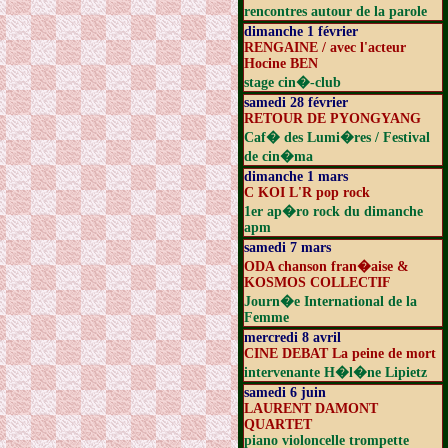
rencontres autour de la parole
dimanche 1 février
RENGAINE / avec l'acteur
Hocine BEN
stage cin�-club
samedi 28 février
RETOUR DE PYONGYANG
Caf� des Lumi�res / Festival
de cin�ma
dimanche 1 mars
C KOI L'R pop rock
1er ap�ro rock du dimanche
apm
samedi 7 mars
ODA chanson fran�aise &
KOSMOS COLLECTIF
Journ�e International de la
Femme
mercredi 8 avril
CINE DEBAT La peine de mort
intervenante H�l�ne Lipietz
samedi 6 juin
LAURENT DAMONT
QUARTET
piano violoncelle trompette