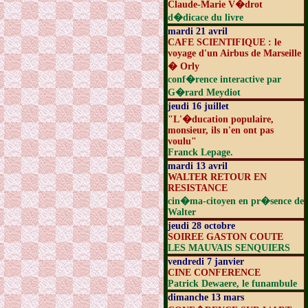
Claude-Marie V�drot
d�dicace du livre
mardi 21 avril
CAFE SCIENTIFIQUE : le
voyage d'un Airbus de Marseille
� Orly
conf�rence interactive par
G�rard Meydiot
jeudi 16 juillet
"L'�ducation populaire,
monsieur, ils n'en ont pas
voulu"
Franck Lepage.
mardi 13 avril
WALTER RETOUR EN
RESISTANCE
cin�ma-citoyen en pr�sence de
Walter
jeudi 28 octobre
SOIREE GASTON COUTE
LES MAUVAIS SENQUIERS
vendredi 7 janvier
CINE CONFERENCE
Patrick Dewaere, le funambule
dimanche 13 mars