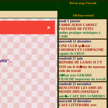
Retour page d'accueil
Affichage normal
jeudi 1 janvier
FABRICATION CARNET
×
FANTAISIE DE FETES
atelier pratique artistiques à
l'AMI
mercredi 12 décembre
CINE CLUB sp�cial :
CHOMSKY ET COMPAGNIE
repaire de LBSJS
vendredi 27 juin
nts".
REPAIRE DE LA BAS SI J'Y
SUIS sur le th�me du nouveau
code du travail
d�bat avec GERARD
FILOCHE inspecteur du travail
vendredi 21 novembre
RENCONTRE LES AMIS DU
MONDE DIPLOMATIQUE
soir�e CAFE DES LUMIERES
mercredi 10 décembre
CAFE LITTERAIRE avec