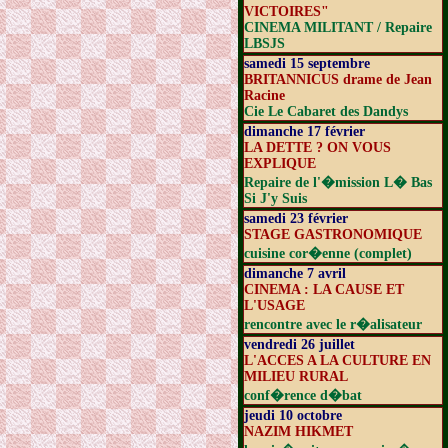
VICTOIRES"
CINEMA MILITANT / Repaire
LBSJS
samedi 15 septembre
BRITANNICUS drame de Jean
Racine
Cie Le Cabaret des Dandys
dimanche 17 février
LA DETTE ? ON VOUS
EXPLIQUE
Repaire de l'�mission L� Bas
Si J'y Suis
samedi 23 février
STAGE GASTRONOMIQUE
cuisine cor�enne (complet)
dimanche 7 avril
CINEMA : LA CAUSE ET
L'USAGE
rencontre avec le r�alisateur
vendredi 26 juillet
L'ACCES A LA CULTURE EN
MILIEU RURAL
conf�rence d�bat
jeudi 10 octobre
NAZIM HIKMET