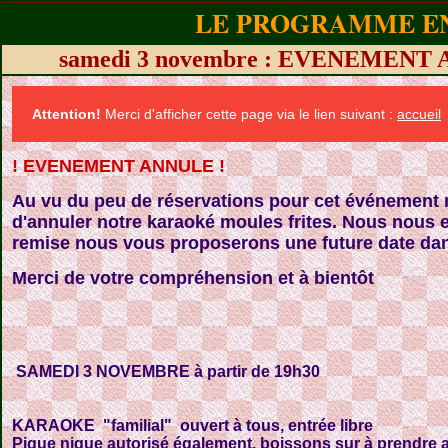
LE PROGRAMME EN
samedi 3 novembre : EVENEMENT 
Attention!
Merci d'afficher cette page via le lien suivant :
accueil
! EVENEMENT ANNULE !
Au vu du peu de réservations pour cet événement 
d'annuler notre karaoké moules frites. Nous nous 
remise nous vous proposerons une future date dans
Merci de votre compréhension et à bientôt
SAMEDI 3 NOVEMBRE à partir de 19h30
KARAOKE "familial" ouvert à tous, entrée libre
Pique nique autorisé également, boissons sur à prendre 