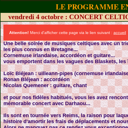
LE PROGRAMME EN
vendredi 4 octobre : CONCERT CE
Attention!
Merci d'afficher cette page via le lien suivant :
accueil
Une belle soirée de musiques celtiques avec un tr
les plus connus en Bretagne...
Cornemuse irlandaise, accordéon et guitare...
vous emportent dans les vagues des Blaskets, les îl
Loïc Bléjean : uilleann-pipes (cornemuse irlandais
Ronan Bléjean : accordéon
Nicolas Quemener : guitare, chant
et pour nos fidèles habitués, vous les avez rencontré
mémorable concert avec Darhaou...
Ils sont en tournée vers Reims, la raison pour laque
histoire d'amortir les frais de déplacements et nous d
Alors ne manquez pas ce rendez vous exceptionnel