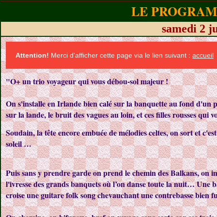
LE PROGRAMM
samedi 2 j
Attention!
Merci d'afficher cette page via le lien suivant :
accueil
"O+ un trio voyageur qui vous débou-sol majeur !
On s'installe en Irlande bien calé sur la banquette au fond d'un 
sur la lande, le bruit des vagues au loin, et ces filles rousses qu
Soudain, la tête encore embuée de mélodies celtes, on sort et c'es
soleil …
Puis sans y prendre garde on prend le chemin des Balkans, on im
l'ivresse des grands banquets où l’on danse toute la nuit… Une bal
croise une guitare folk song chevauchant une contrebasse bien