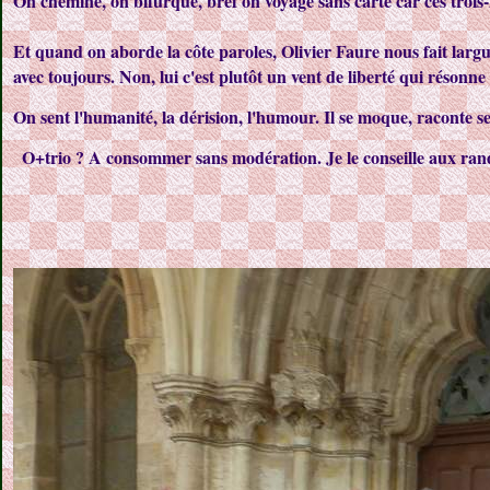
On chemine, on bifurque, bref on voyage sans carte car ces trois-
Et quand on aborde la côte paroles, Olivier Faure nous fait larg
avec toujours. Non, lui c'est plutôt un vent de liberté qui résonne 
On sent l'humanité, la dérision, l'humour. Il se moque, raconte ses
O+trio ? A consommer sans modération. Je le conseille aux rand