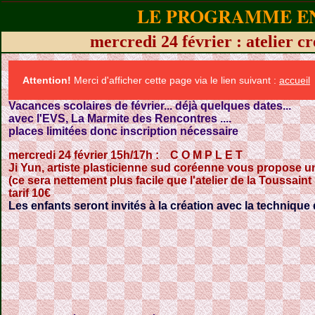
LE PROGRAMME EN
mercredi 24 février : atelier cr
Attention!
Merci d'afficher cette page via le lien suivant :
accueil
Vacances scolaires de février... déjà quelques dates...
avec l'EVS, La Marmite des Rencontres ....
places limitées donc inscription nécessaire
mercredi 24 février 15h/17h : C O M P L E T
Ji Yun, artiste plasticienne sud coréenne vous propose un a
(ce sera nettement plus facile que l'atelier de la Toussaint 
tarif 10€
Les enfants seront invités à la création avec la technique