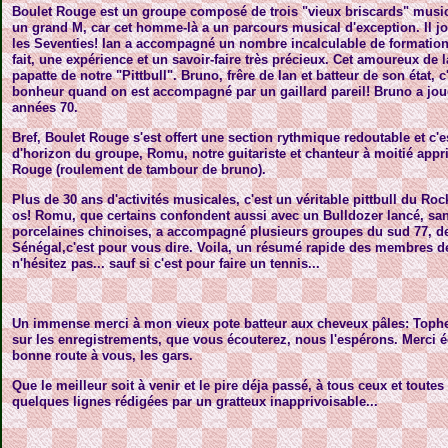
Boulet Rouge est un groupe composé de trois "vieux briscards" music
un grand M, car cet homme-là a un parcours musical d'exception. Il jo
les Seventies! Ian a accompagné un nombre incalculable de formations
fait, une expérience et un savoir-faire très précieux. Cet amoureux de 
papatte de notre "Pittbull". Bruno, frêre de Ian et batteur de son état,
bonheur quand on est accompagné par un gaillard pareil! Bruno a jou
années 70.
Bref, Boulet Rouge s'est offert une section rythmique redoutable et c'e
d'horizon du groupe, Romu, notre guitariste et chanteur à moitié appri
Rouge (roulement de tambour de bruno).
Plus de 30 ans d'activités musicales, c'est un véritable pittbull du Roc
os! Romu, que certains confondent aussi avec un Bulldozer lancé, sans
porcelaines chinoises, a accompagné plusieurs groupes du sud 77, d
Sénégal,c'est pour vous dire. Voila, un résumé rapide des membres d
n'hésitez pas... sauf si c'est pour faire un tennis...
Un immense merci à mon vieux pote batteur aux cheveux pâles: Tophe, 
sur les enregistrements, que vous écouterez, nous l'espérons. Merci 
bonne route à vous, les gars.
Que le meilleur soit à venir et le pire déja passé, à tous ceux et toutes
quelques lignes rédigées par un gratteux inapprivoisable...