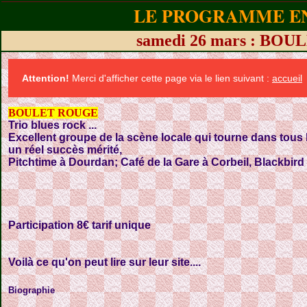
LE PROGRAMME EN
samedi 26 mars : BO
Attention!
Merci d'afficher cette page via le lien suivant :
accueil
BOULET ROUGE
Trio blues rock ...
Excellent groupe de la scène locale qui tourne dans tous 
un réel succès mérité,
Pitchtime à Dourdan; Café de la Gare à Corbeil, Blackbird 
Participation 8€ tarif unique
Voilà ce qu'on peut lire sur leur site....
Biographie