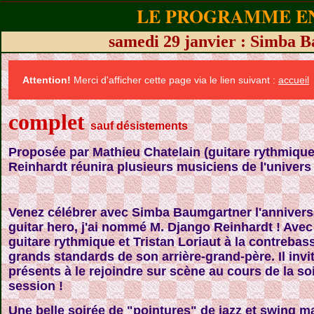
LE PROGRAMME EN
samedi 29 janvier : Simba 
Attention!
Merci d'afficher cette page via le lien suivant :
accueil
complet
sauf désistements
Proposée par Mathieu Chatelain (guitare rythmiqu
Reinhardt réunira plusieurs musiciens de l'univers
Venez célébrer avec Simba Baumgartner l'annivers
guitar hero, j'ai nommé M. Django Reinhardt ! Avec 
guitare rythmique et Tristan Loriaut à la contrebas
grands standards de son arrière-grand-père. Il invi
présents à le rejoindre sur scène au cours de la soir
session !
Une belle soirée de "pointures" de jazz et swing m