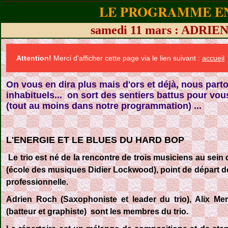
LE PROGRAMME EN
samedi 11 mars : ADRI
Attention!
Merci d'afficher cette page via le lien suivant :
accueil
On vous en dira plus mais d'ors et déjà, nous par
inhabituels... on sort des sentiers battus pour vou
(tout au moins dans notre programmation) ...
L'ENERGIE ET LE BLUES DU HARD BOP
Le trio est né de la rencontre de trois musiciens au sein
(école des musiques Didier Lockwood), point de départ d
professionnelle.
Adrien Roch
(Saxophoniste et leader du trio),
Alix Me
(batteur et graphiste) sont les membres du trio.