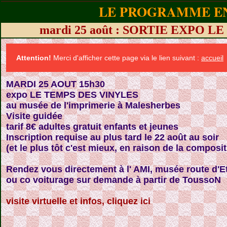
LE PROGRAMME EN
mardi 25 août : SORTIE EXPO 
Attention!
Merci d'afficher cette page via le lien suivant :
accueil
MARDI 25 AOUT 15h30
expo LE TEMPS DES VINYLES
au musée de l'imprimerie à Malesherbes
Visite guidée
tarif 8€ adultes gratuit enfants et jeunes
Inscription requise au plus tard le 22 août au soir
(et le plus tôt c'est mieux, en raison de la compos
Rendez vous directement à l' AMI, musée route d'
ou co voiturage sur demande à partir de ToussoN
visite virtuelle et infos, cliquez ici