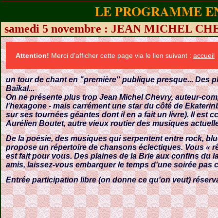
LE PROGRAMME EN
samedi 5 novembre : JEAN MICHEL C
Attention!
Merci d'afficher cette page via le lien suivant :
accueil
un tour de chant en "première" publique presque... Des pl
Baîkal...
On ne présente plus trop Jean Michel Chevry, auteur-com
l'hexagone - mais carrément une star du côté de Ekaterinbu
sur ses tournées géantes dont il en a fait un livre). Il est
Aurélien Boutet, autre vieux routier des musiques actuelle
De la poésie, des musiques qui serpentent entre rock, blu
propose un répertoire de chansons éclectiques. Vous « r
est fait pour vous. Des plaines de la Brie aux confins du 
amis, laissez-vous embarquer le temps d'une soirée pas 
Entrée participation libre (on donne ce qu'on veut) réserva