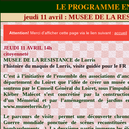
LE PROGRAMME EN
jeudi 11 avril : MUSEE DE LA 
Attention!
Merci d'afficher cette page via le lien suivant :
accueil
JEUDI 11 AVRIL 14h
citoyenneté
MUSEE DE LA RESISTANCE de Lorris
l’histoire du maquis de Lorris, visite guidée pour le FR
C’est à l’initiative de l’ensemble des associations d’an
département du Loiret que l’idée de créer un musée e
soutenu par le Conseil Général du Loiret, sous l’impuls
Kléber Malécot s’est concrétisé par la construct
d’un Mémorial et par l’aménagement de jardins e
www.museelorris.fr/)
Le parcours de visite
permet une découverte chrono
Guerre mondiale ponctuée de scènes reconstituées
bombardements…). La deuxième partie immerge les élèv