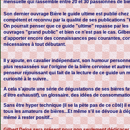
mensuelle qui rassemble entre 20 et 30 passionnés de biè
Son dernier ouvrage Bière le guide ultime est publié chez
compétent et reconnu par la qualité de ses publications "
On pourrait penser que ce guide "ultime" repasse par les 
ouvrages "grand public" et bien ce n'est pas le cas. Gilber
d'apporter encore des connaissances peu courantes, conc
nécessaires à tout débutant.
Il y ajoute, en cavalier indépendant, son humour personne
plus ressassées sur l'origine de la bière cervoise et autres 
penseur réjouissant qui fait de la lecture de ce guide un 
curiosité à le suivre..
A cela s'ajoute une série de dégustations de ses bières fav
d'être exhaustif), un glossaire, des idées de consommation
Sans être hyper technique (il se la pète pas de ce côté) i
tous les amateurs de bières...Et même s'il se dévoue à dégu
même à rester positif...
Gilbert Delos sera présent pour non seulement dédicacer