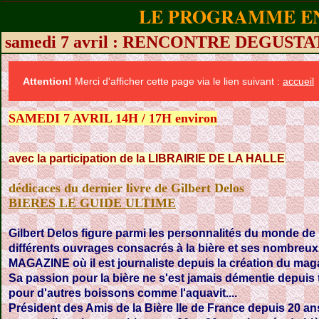
LE PROGRAMME EN
samedi 7 avril : RENCONTRE DEGUST
Attention!
Merci d'afficher cette page via le lien suivant :
accueil
SAMEDI 7 AVRIL 14H / 17H environ
avec la participation de la LIBRAIRIE DE LA HALLE
dédicaces du dernier livre de Gilbert Delos
BIERES LE GUIDE ULTIME
Gilbert Delos
figure parmi les personnalités du monde de 
différents ouvrages consacrés à la bière et ses nombreu
MAGAZINE où il est journaliste depuis la création du mag
Sa passion pour la bière ne s'est jamais démentie depuis
pour d'autres boissons comme l'aquavit....
Président des Amis de la Bière Ile de France depuis 20 an