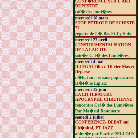
CONF�RENCE SUR L'ART
RUPESTRE
caf� des lumi�res
mercredi 16 mars
STOP PETROLE DE SCHISTE
77
repaire de L� Bas Si J'y Suis
mercredi 27 avril
L'INSTRUMENTALISATION
DE LA LAICITE
soir�e Caf� des Lumi�res
mercredi 4 mai
ILLEGAL film d'Olivier Masset-
Depasse
d�bat sur les sans papiers avec
H�l�ne Lipietz
mercredi 15 juin
LA LITTERATURE
APOCRYPHE CHRETIENNE
rencontre Caf� des Lumi�res.
Par Ma�eul Rouquette
samedi 2 juillet
CONFERENCE- DEBAT sur
l'h�pital, ET JAZZ
anim�e par Patrice PELLOUX