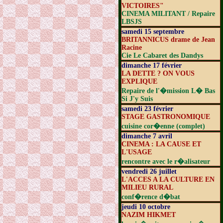
VICTOIRES"
CINEMA MILITANT / Repaire
LBSJS
samedi 15 septembre
BRITANNICUS drame de Jean
Racine
Cie Le Cabaret des Dandys
dimanche 17 février
LA DETTE ? ON VOUS
EXPLIQUE
Repaire de l'�mission L� Bas
Si J'y Suis
samedi 23 février
STAGE GASTRONOMIQUE
cuisine cor�enne (complet)
dimanche 7 avril
CINEMA : LA CAUSE ET
L'USAGE
rencontre avec le r�alisateur
vendredi 26 juillet
L'ACCES A LA CULTURE EN
MILIEU RURAL
conf�rence d�bat
jeudi 10 octobre
NAZIM HIKMET