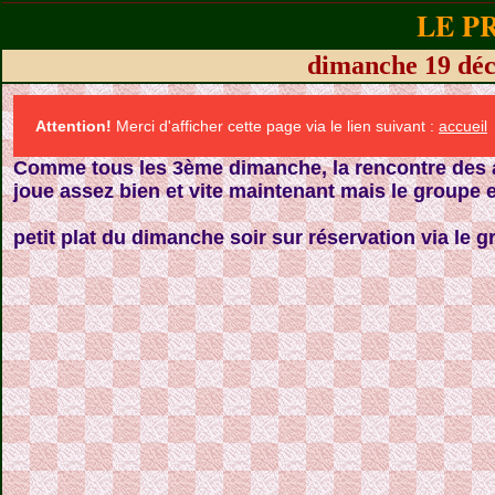
LE P
dimanche 19 dé
Attention!
Merci d'afficher cette page via le lien suivant :
accueil
Comme tous les 3ème dimanche, la rencontre des a
joue assez bien et vite maintenant mais le groupe e
petit plat du dimanche soir sur réservation via le g