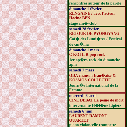
rencontres autour de la parole
dimanche 1 février
RENGAINE / avec l'acteur
Hocine BEN
stage cin�-club
samedi 28 février
RETOUR DE PYONGYANG
Caf� des Lumi�res / Festival
de cin�ma
dimanche 1 mars
C KOI L'R pop rock
1er ap�ro rock du dimanche
apm
samedi 7 mars
ODA chanson fran�aise &
KOSMOS COLLECTIF
Journ�e International de la
Femme
mercredi 8 avril
CINE DEBAT La peine de mort
intervenante H�l�ne Lipietz
samedi 6 juin
LAURENT DAMONT
QUARTET
piano violoncelle trompette