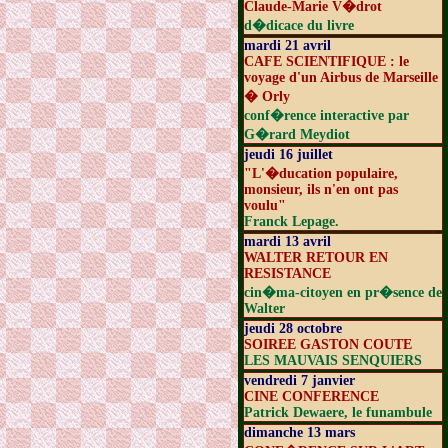
Claude-Marie V�drot
d�dicace du livre
mardi 21 avril
CAFE SCIENTIFIQUE : le
voyage d'un Airbus de Marseille
� Orly
conf�rence interactive par
G�rard Meydiot
jeudi 16 juillet
"L'�ducation populaire,
monsieur, ils n'en ont pas
voulu"
Franck Lepage.
mardi 13 avril
WALTER RETOUR EN
RESISTANCE
cin�ma-citoyen en pr�sence de
Walter
jeudi 28 octobre
SOIREE GASTON COUTE
LES MAUVAIS SENQUIERS
vendredi 7 janvier
CINE CONFERENCE
Patrick Dewaere, le funambule
dimanche 13 mars