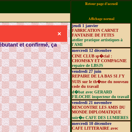
Retour page d'accueil
Affichage normal
jeudi 1 janvier
FABRICATION CARNET
×
FANTAISIE DE FETES
atelier pratique artistiques à
butant et confirmé, ça
l'AMI
mercredi 12 décembre
CINE CLUB sp�cial :
CHOMSKY ET COMPAGNIE
repaire de LBSJS
vendredi 27 juin
REPAIRE DE LA BAS SI J'Y
SUIS sur le th�me du nouveau
code du travail
d�bat avec GERARD
FILOCHE inspecteur du travail
vendredi 21 novembre
RENCONTRE LES AMIS DU
MONDE DIPLOMATIQUE
soir�e CAFE DES LUMIERES
mercredi 10 décembre
CAFE LITTERAIRE avec