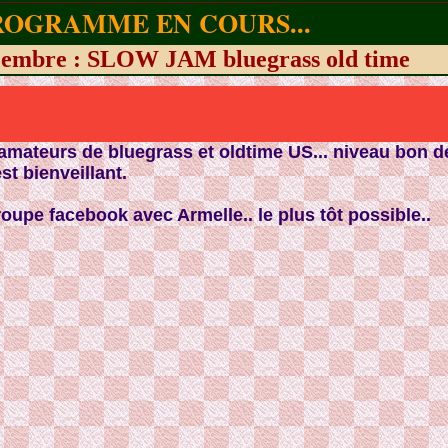
ROGRAMME EN COURS...
cembre : SLOW JAM bluegrass old time
mateurs de bluegrass et oldtime US... niveau bon dé
st bienveillant.
roupe facebook avec Armelle.. le plus tôt possible..