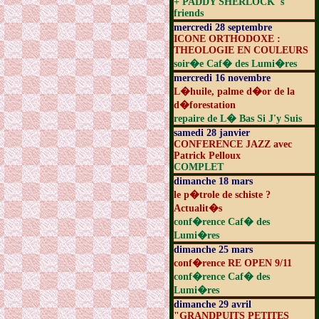
+ PADDY SHERLOCK 's
friends
mercredi 28 septembre
ICONE ORTHODOXE :
THEOLOGIE EN COULEURS
soir�e Caf� des Lumi�res
mercredi 16 novembre
L�huile, palme d�or de la
d�forestation
repaire de L� Bas Si J'y Suis
samedi 28 janvier
CONFERENCE JAZZ avec
Patrick Pelloux
COMPLET
dimanche 18 mars
le p�trole de schiste ?
Actualit�s
conf�rence Caf� des
Lumi�res
dimanche 25 mars
conf�rence RE OPEN 9/11
conf�rence Caf� des
Lumi�res
dimanche 29 avril
"GRANDPUITS PETITES