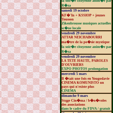
la soir�e citoyenne anim�e par
R�za
samedi 19 octobre
KF�'In + KSSIOP + jeunes
Tousson
Zikenbrousse musiques actuelles
sc�ne locale
vendredi 29 novembre
ATTAR NEICHABOURRI
ma�tre de la po�sie mystique
la soir�e citoyenne anim�e par
R�za
vendredi 29 novembre
LA TETE HAUTE, PAROLES
D'OUVRIERS
EXPO PHOTOS prolongation
mercredi 5 mars
Il �tait une fois en Yougoslavie
CINEMA KOMUNISTO un
pays qui n'existe plus
CINEMA
dimanche 9 mars
Stqge Cin�ma / b�n�voles
des associations
dans le cadre du FDVA / gratuit