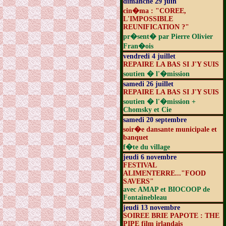
dimanche 29 juin
cin�ma : "COREE,
L'IMPOSSIBLE
REUNIFICATION ?"
pr�sent� par Pierre Olivier
Fran�ois
vendredi 4 juillet
REPAIRE LA BAS SI J'Y SUIS
soutien � l'�mission
samedi 26 juillet
REPAIRE LA BAS SI J'Y SUIS
soutien � l'�mission +
Chomsky et Cie
samedi 20 septembre
soir�e dansante municipale et
banquet
f�te du village
jeudi 6 novembre
FESTIVAL
ALIMENTERRE..."FOOD
SAVERS"
avec AMAP et BIOCOOP de
Fontainebleau
jeudi 13 novembre
SOIREE BRIE PAPOTE : THE
PIPE film irlandais