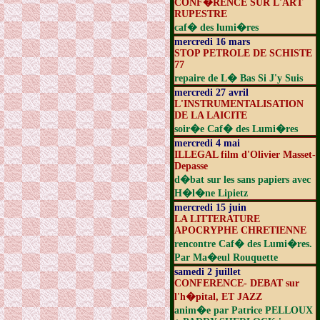
CONF�RENCE SUR L'ART
RUPESTRE
caf� des lumi�res
mercredi 16 mars
STOP PETROLE DE SCHISTE
77
repaire de L� Bas Si J'y Suis
mercredi 27 avril
L'INSTRUMENTALISATION
DE LA LAICITE
soir�e Caf� des Lumi�res
mercredi 4 mai
ILLEGAL film d'Olivier Masset-
Depasse
d�bat sur les sans papiers avec
H�l�ne Lipietz
mercredi 15 juin
LA LITTERATURE
APOCRYPHE CHRETIENNE
rencontre Caf� des Lumi�res.
Par Ma�eul Rouquette
samedi 2 juillet
CONFERENCE- DEBAT sur
l'h�pital, ET JAZZ
anim�e par Patrice PELLOUX