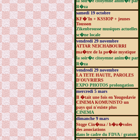
la soir�e citoyenne anim�e par
R�za
samedi 19 octobre
KF�'In + KSSIOP + jeunes
Tousson
Zikenbrousse musiques actuelles
sc�ne locale
vendredi 29 novembre
ATTAR NEICHABOURRI
ma�tre de la po�sie mystique
la soir�e citoyenne anim�e par
R�za
vendredi 29 novembre
LA TETE HAUTE, PAROLES
D'OUVRIERS
EXPO PHOTOS prolongation
mercredi 5 mars
Il �tait une fois en Yougoslavie
CINEMA KOMUNISTO un
pays qui n'existe plus
CINEMA
dimanche 9 mars
Stqge Cin�ma / b�n�voles
des associations
dans le cadre du FDVA / gratuit