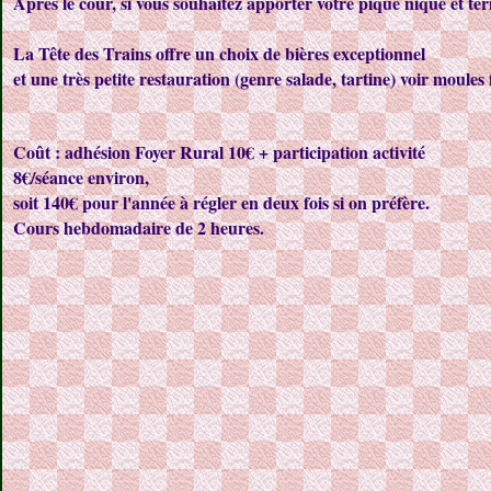
Après le cour, si vous souhaitez apporter votre pique nique et ter
La Tête des Trains offre un choix de bières exceptionnel
et une très petite restauration (genre salade, tartine) voir moules f
Coût : adhésion Foyer Rural 10€ + participation activité
8€/séance environ,
soit 140€ pour l'année à régler en deux fois si on préfère.
Cours hebdomadaire de 2 heures.