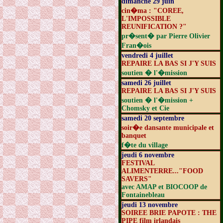
dimanche 29 juin
cin�ma : "COREE,
L'IMPOSSIBLE
REUNIFICATION ?"
pr�sent� par Pierre Olivier
Fran�ois
vendredi 4 juillet
REPAIRE LA BAS SI J'Y SUIS
soutien � l'�mission
samedi 26 juillet
REPAIRE LA BAS SI J'Y SUIS
soutien � l'�mission +
Chomsky et Cie
samedi 20 septembre
soir�e dansante municipale et
banquet
f�te du village
jeudi 6 novembre
FESTIVAL
ALIMENTERRE..."FOOD
SAVERS"
avec AMAP et BIOCOOP de
Fontainebleau
jeudi 13 novembre
SOIREE BRIE PAPOTE : THE
PIPE film irlandais