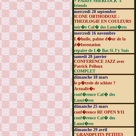
+ PADDY SHERLOCK 's
friends
mercredi 28 septembre
ICONE ORTHODOXE :
THEOLOGIE EN COULEURS
soir�e Caf� des Lumi�res
mercredi 16 novembre
L�huile, palme d�or de la
d�forestation
repaire de L� Bas Si J'y Suis
samedi 28 janvier
CONFERENCE JAZZ avec
Patrick Pelloux
COMPLET
dimanche 18 mars
le p�trole de schiste ?
Actualit�s
conf�rence Caf� des
Lumi�res
dimanche 25 mars
conf�rence RE OPEN 9/11
conf�rence Caf� des
Lumi�res
dimanche 29 avril
"GRANDPUITS PETITES