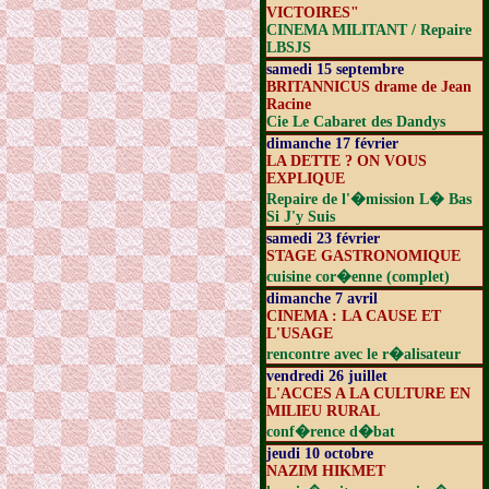
VICTOIRES"
CINEMA MILITANT / Repaire
LBSJS
samedi 15 septembre
BRITANNICUS drame de Jean
Racine
Cie Le Cabaret des Dandys
dimanche 17 février
LA DETTE ? ON VOUS
EXPLIQUE
Repaire de l'�mission L� Bas
Si J'y Suis
samedi 23 février
STAGE GASTRONOMIQUE
cuisine cor�enne (complet)
dimanche 7 avril
CINEMA : LA CAUSE ET
L'USAGE
rencontre avec le r�alisateur
vendredi 26 juillet
L'ACCES A LA CULTURE EN
MILIEU RURAL
conf�rence d�bat
jeudi 10 octobre
NAZIM HIKMET