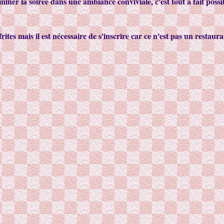
miner la soirée dans une ambiance conviviale, c'est tout à fait possi
rites mais il est nécessaire de s'inscrire car ce n'est pas un restaur