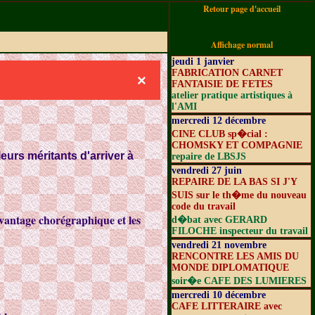
Retour page d'accueil
Affichage normal
jeudi 1 janvier
FABRICATION CARNET
×
FANTAISIE DE FETES
atelier pratique artistiques à
l'AMI
mercredi 12 décembre
CINE CLUB sp�cial :
CHOMSKY ET COMPAGNIE
eurs méritants d'arriver à
repaire de LBSJS
vendredi 27 juin
REPAIRE DE LA BAS SI J'Y
SUIS sur le th�me du nouveau
code du travail
davantage chorégraphique et les
d�bat avec GERARD
FILOCHE inspecteur du travail
vendredi 21 novembre
RENCONTRE LES AMIS DU
MONDE DIPLOMATIQUE
soir�e CAFE DES LUMIERES
mercredi 10 décembre
CAFE LITTERAIRE avec