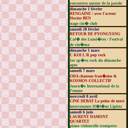
rencontres autour de la parole
dimanche 1 février
RENGAINE / avec l'acteur
Hocine BEN
stage cin�-club
samedi 28 février
RETOUR DE PYONGYANG
Caf� des Lumi�res / Festival
de cin�ma
dimanche 1 mars
C KOI L'R pop rock
1er ap�ro rock du dimanche
apm
samedi 7 mars
ODA chanson fran�aise &
KOSMOS COLLECTIF
Journ�e International de la
Femme
mercredi 8 avril
CINE DEBAT La peine de mort
intervenante H�l�ne Lipietz
samedi 6 juin
LAURENT DAMONT
QUARTET
piano violoncelle trompette