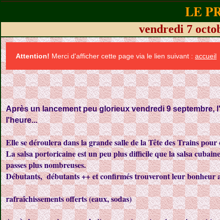
LE P
vendredi 7 oc
Attention!
Merci d'afficher cette page via le lien suivant :
accueil
Après un lancement peu glorieux vendredi 9 septembre, l'h
l'heure...
Elle se déroulera dans la grande salle de la Tête des Trains pou
La salsa portoricaine est un peu plus difficile que la salsa cubai
passes plus nombreuses.
Débutants, débutants ++ et confirmés trouveront leur bonheur 
rafraîchissements offerts (eaux, sodas)