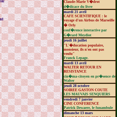
ble
Claude-Marie V�drot
d�dicace du livre
mardi 21 avril
CAFE SCIENTIFIQUE : le
ant
voyage d'un Airbus de Marseille
� Orly
conf�rence interactive par
G�rard Meydiot
jeudi 16 juillet
"L'�ducation populaire,
monsieur, ils n'en ont pas
voulu"
Franck Lepage.
mardi 13 avril
WALTER RETOUR EN
RESISTANCE
cin�ma-citoyen en pr�sence de
Walter
jeudi 28 octobre
SOIREE GASTON COUTE
LES MAUVAIS SENQUIERS
vendredi 7 janvier
CINE CONFERENCE
Patrick Dewaere, le funambule
dimanche 13 mars